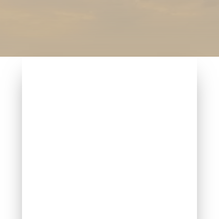
RÓLUNK
A Gyógyulás a Gyászból
Alapítvány jogerősen bejegyzett
alapítvány, amely Dr. Sarungi
Emőke felnőtt- és
gyerekpszichiáter,
pszichoterapeuta szakorvos
alapított. A célkitűzések közt a fő