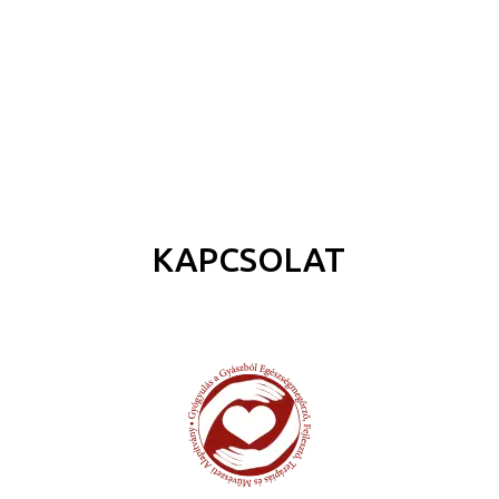
Sánta Anett
Somogyváriné Oláh Krisztina
KAPCSOLAT