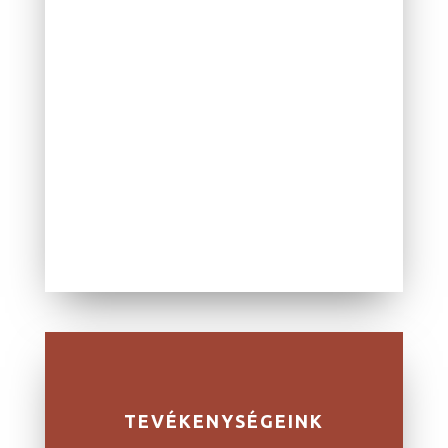
cél a Gyászfeldolgozás önsegítő
módszer minél szélesebb körben
való terjesztése és
gyászfeldolgozás specialisták
képzése Magyarországon.
TOVÁBB
TEVÉKENYSÉGEINK