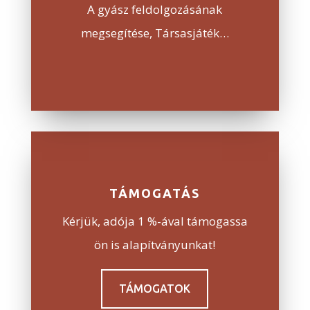
A gyász feldolgozásának
megsegítése, Társasjáték…
TÁMOGATÁS
Kérjük, adója 1 %-ával támogassa
ön is alapítványunkat!
TÁMOGATOK