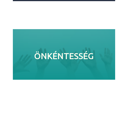
ÖNKÉNTESSÉG
ÖNKÉNTESSÉG
Önkénteseink sokféle módon segítik
alapítványunk munkáját, általában
időszakos aktivitások mentén. A