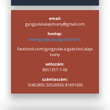
email:
gyogyulasalapitvany@gmail.com
honlap:
www.gyogyulasagyaszbol.hu
facebook.com/gyogyulas.a.gyaszbol.alapi
tvany
adószám:
8651357-1-06
számlaszám:
10402805-50526956-81691005