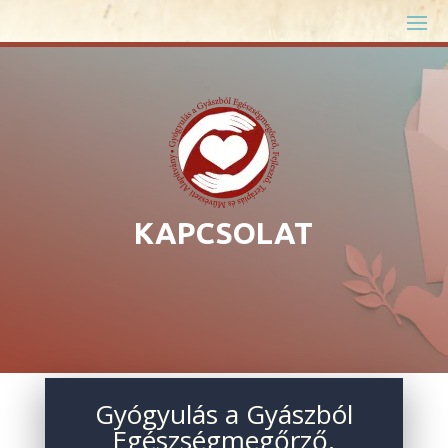
KAPCSOLAT
Gyógyulás a Gyászból
Egészségmegőrző,